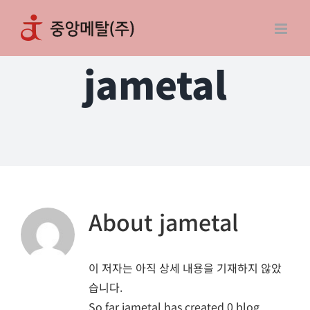
콘
텐
츠
jametal
로
건
너
뛰
기
About
jametal
이 저자는 아직 상세 내용을 기재하지 않았
습니다.
So far jametal has created 0 blog