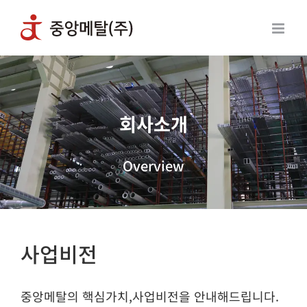
콘
텐
츠
로
건
너
회사소개
뛰
기
Overview
사업비전
중앙메탈의 핵심가치,사업비전을 안내해드립니다.